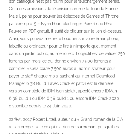
son catalogue n’est pas fourni pour le téléchargement séries.
On a des émissions de télévision comme le Tour de France.
Mais il peine pour trouver les épisodes de Games of Throne
par exemple. 5 – Nyaa Pour télécharger Père Riche Père
Pauvre en PDF gratuit, il suffit de cliquer sur le lien ci-dessus.
Ainsi, vous pouvez mettre le bouquin sur votre Smartphone,
tablette ou ordinateur pour le lire à n’importe quel moment,
dans un jardin public, au métro, etc. L’objectif est de valider 250
torrents par mois, ce qui donne environ 7 500 torrents à
contrôler. « Cela coûte 7 500 euros à l’administrateur pour
payer le staff chaque mois, sachant qu Internet Download
Manager 6.38 Build 1 avec Crack et patch est la dernière
version complète de IDM (son sigle) , appelé encore IDMan
6.38 build 1 ou IDM 6.38 build 1 ou encore IDM Crack 2020
disponible depuis le 24 Juin 2020.
22 févr. 2017 Robert Littell, auteur du « Grand roman de la CIA
», s'interroge : « le ce qui n'a rien de surprenant puisqu'il est