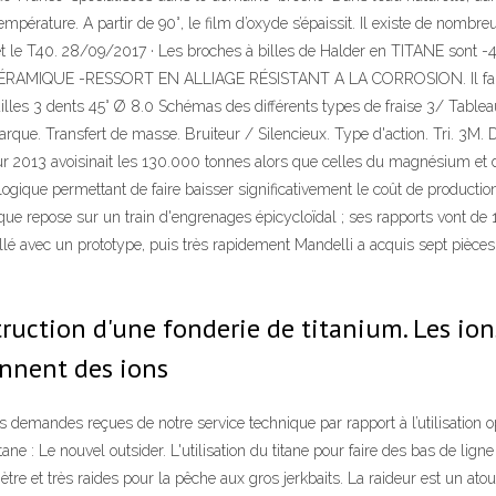
érature. A partir de 90°, le film d’oxyde s’épaissit. Il existe de nombreu
hé et le T40. 28/09/2017 · Les broches à billes de Halder en TITANE
MIQUE -RESSORT EN ALLIAGE RÉSISTANT A LA CORROSION. Il faut t
tailles 3 dents 45° Ø 8.0 Schémas des différents types de fraise 3/ Tablea
arque. Transfert de masse. Bruiteur / Silencieux. Type d'action. Tri. 3M. 
ur 2013 avoisinait les 130.000 tonnes alors que celles du magnésium et 
logique permettant de faire baisser significativement le coût de productio
e repose sur un train d'engrenages épicycloïdal ; ses rapports vont de 1 
aillé avec un prototype, puis très rapidement Mandelli a acquis sept pièce
ruction d'une fonderie de titanium. Les ions
ennent des ions
es demandes reçues de notre service technique par rapport à l’utilisation
ane : Le nouvel outsider. L'utilisation du titane pour faire des bas de lign
ètre et très raides pour la pêche aux gros jerkbaits. La raideur est un ato