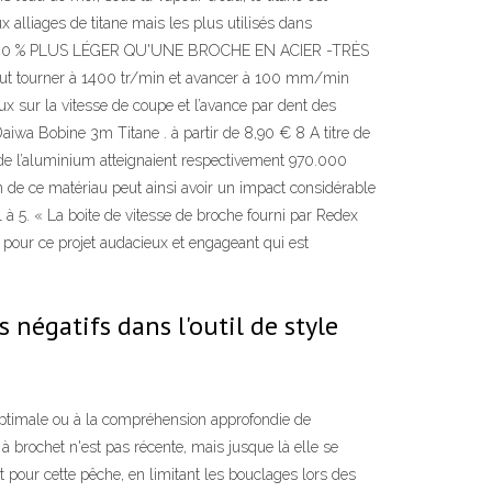
x alliages de titane mais les plus utilisés dans
 sont -40 % PLUS LÉGER QU'UNE BROCHE EN ACIER -TRÈS
ourner à 1400 tr/min et avancer à 100 mm/min
ux sur la vitesse de coupe et l’avance par dent des
Daiwa Bobine 3m Titane . à partir de 8,90 € 8 A titre de
de l’aluminium atteignaient respectivement 970.000
n de ce matériau peut ainsi avoir un impact considérable
à 5. « La boite de vitesse de broche fourni par Redex
s pour ce projet audacieux et engageant qui est
 négatifs dans l'outil de style
 optimale ou à la compréhension approfondie de
e à brochet n'est pas récente, mais jusque là elle se
ut pour cette pêche, en limitant les bouclages lors des