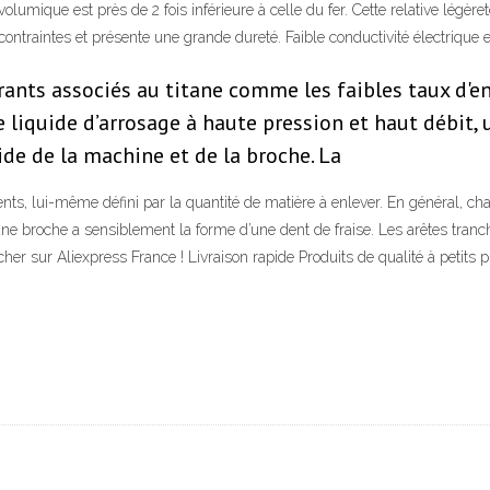
olumique est près de 2 fois inférieure à celle du fer. Cette relative légère
contraintes et présente une grande dureté. Faible conductivité électrique e
ts associés au titane comme les faibles taux d'en
e liquide d’arrosage à haute pression et haut débit
ide de la machine et de la broche. La
nts, lui-même défini par la quantité de matière à enlever. En général, ch
une broche a sensiblement la forme d’une dent de fraise. Les arêtes tran
er sur Aliexpress France ! Livraison rapide Produits de qualité à petits 