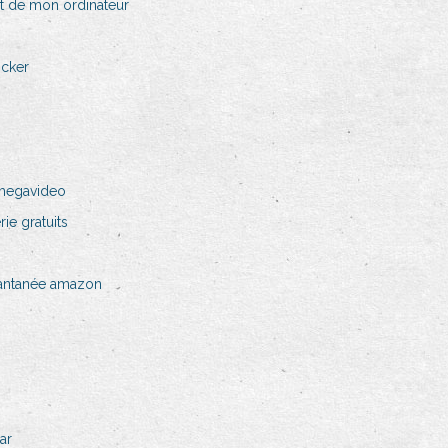
 de mon ordinateur
ocker
 megavideo
e gratuits
stantanée amazon
ar