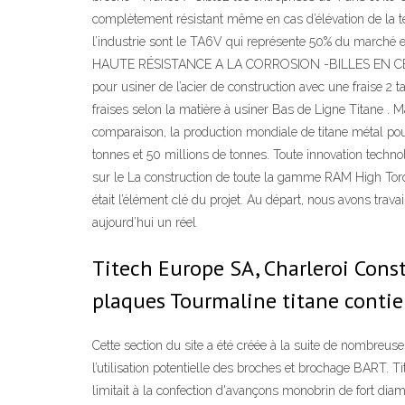
complètement résistant même en cas d’élévation de la temp
l’industrie sont le TA6V qui représente 50% du marc
HAUTE RÉSISTANCE A LA CORROSION -BILLES EN CÉRA
pour usiner de l’acier de construction avec une fraise 2 
fraises selon la matière à usiner Bas de Ligne Titane . M
comparaison, la production mondiale de titane métal po
tonnes et 50 millions de tonnes. Toute innovation techno
sur le La construction de toute la gamme RAM High Torqu
était l’élément clé du projet. Au départ, nous avons trav
aujourd’hui un réel
Titech Europe SA, Charleroi Const
plaques Tourmaline titane conti
Cette section du site a été créée à la suite de nombreus
l’utilisation potentielle des broches et brochage BART. Tit
limitait à la confection d'avançons monobrin de fort diam