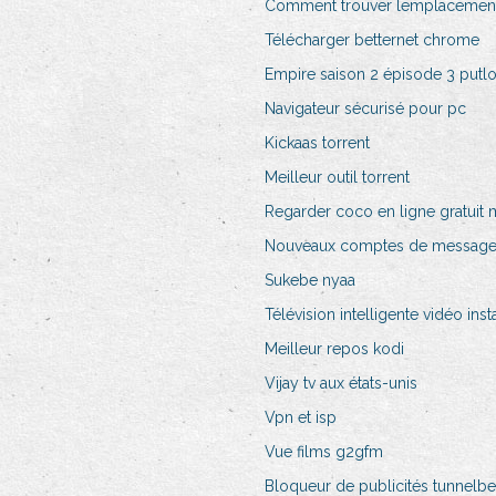
Comment trouver lemplacement
Télécharger betternet chrome
Empire saison 2 épisode 3 putl
Navigateur sécurisé pour pc
Kickaas torrent
Meilleur outil torrent
Regarder coco en ligne gratuit
Nouveaux comptes de messageri
Sukebe nyaa
Télévision intelligente vidéo in
Meilleur repos kodi
Vijay tv aux états-unis
Vpn et isp
Vue films g2gfm
Bloqueur de publicités tunnelbe