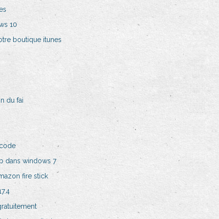
es
ws 10
tre boutique itunes
n du fai
 code
b dans windows 7
azon fire stick
17.4
ratuitement