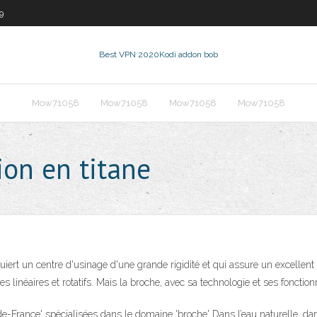
9
Best VPN 2020
Kodi addon bob
Mow71058
Mow71058
Mow71058
Mow71058
ion en titane
quiert un centre d'usinage d'une grande rigidité et qui assure un excelle
inéaires et rotatifs. Mais la broche, avec sa technologie et ses fonctionn
-de-France' spécialisées dans le domaine 'broche' Dans l’eau naturelle, dans