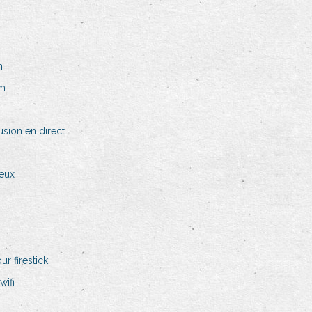
n
lm
usion en direct
jeux
ur firestick
wifi