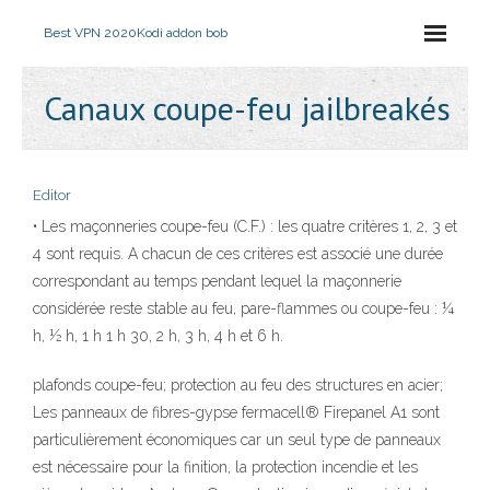
Best VPN 2020
Kodi addon bob
Canaux coupe-feu jailbreakés
Editor
• Les maçonneries coupe-feu (C.F.) : les quatre critères 1, 2, 3 et
4 sont requis. A chacun de ces critères est associé une durée
correspondant au temps pendant lequel la maçonnerie
considérée reste stable au feu, pare-flammes ou coupe-feu : ¼
h, ½ h, 1 h 1 h 30, 2 h, 3 h, 4 h et 6 h.
plafonds coupe-feu; protection au feu des structures en acier;
Les panneaux de fibres-gypse fermacell® Firepanel A1 sont
particulièrement économiques car un seul type de panneaux
est nécessaire pour la finition, la protection incendie et les