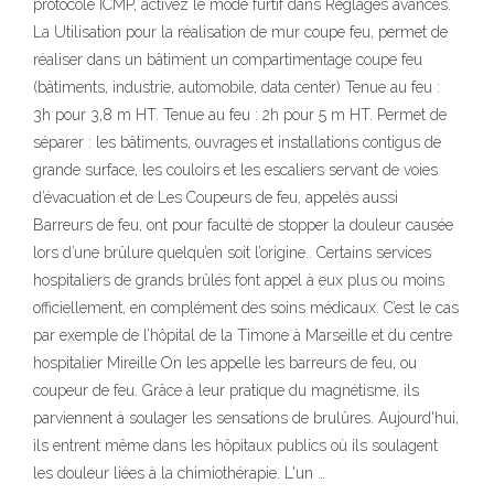
protocole ICMP, activez le mode furtif dans Réglages avancés.
La Utilisation pour la réalisation de mur coupe feu, permet de
réaliser dans un bâtiment un compartimentage coupe feu
(bâtiments, industrie, automobile, data center) Tenue au feu :
3h pour 3,8 m HT. Tenue au feu : 2h pour 5 m HT. Permet de
séparer : les bâtiments, ouvrages et installations contigus de
grande surface, les couloirs et les escaliers servant de voies
d’évacuation et de Les Coupeurs de feu, appelés aussi
Barreurs de feu, ont pour faculté de stopper la douleur causée
lors d’une brûlure quelqu’en soit l’origine.. Certains services
hospitaliers de grands brûlés font appel à eux plus ou moins
officiellement, en complément des soins médicaux. C’est le cas
par exemple de l’hôpital de la Timone à Marseille et du centre
hospitalier Mireille On les appelle les barreurs de feu, ou
coupeur de feu. Grâce à leur pratique du magnétisme, ils
parviennent à soulager les sensations de brulûres. Aujourd'hui,
ils entrent même dans les hôpitaux publics où ils soulagent
les douleur liées à la chimiothérapie. L'un …