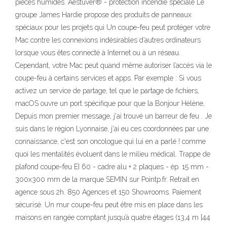
pièces humides. Aestuver® - protection incendie spéciale Le
groupe James Hardie propose des produits de panneaux
spéciaux pour les projets qui Un coupe-feu peut protéger votre
Mac contre les connexions indésirables d’autres ordinateurs
lorsque vous êtes connecté à Internet ou à un réseau.
Cependant, votre Mac peut quand même autoriser l’accès via le
coupe-feu à certains services et apps. Par exemple : Si vous
activez un service de partage, tel que le partage de fichiers,
macOS ouvre un port spécifique pour que la Bonjour Hélène,
Depuis mon premier message, j'ai trouvé un barreur de feu . Je
suis dans le région Lyonnaise, j'ai eu ces coordonnées par une
connaissance, c'est son oncologue qui lui en a parlé ! comme
quoi les mentalités évoluent dans le milieu médical. Trappe de
plafond coupe-feu EI 60 - cadre alu + 2 plaques - ép. 15 mm -
300x300 mm de la marque SEMIN sur Pointp.fr. Retrait en
agence sous 2h. 850 Agences et 150 Showrooms. Paiement
sécurisé. Un mur coupe-feu peut être mis en place dans les
maisons en rangée comptant jusqu’à quatre étages (13,4 m [44