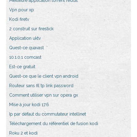
Meilleure application torrent reddit
Vpn pour xp
Kodi firetv
2 construit sur firestick
Application uktv
Quest-ce quavast
10.1.0.1 comcast
Est-ce gratuit
Quest-ce que le client vpn android
Routeur sans fil tp link password
Comment utiliser vpn sur opera gx
Mise à jour kodi 17.6
Ip par défaut du commutateur intellinet
Téléchargement du référentiel de fusion kodi
Roku 2 et kodi