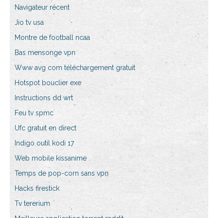
Navigateur récent
Jio tv usa
Montre de football ncaa
Bas mensonge vpn
Www avg com téléchargement gratuit
Hotspot bouclier exe
Instructions dd wrt
Feu tv spmc
Ufc gratuit en direct
Indigo outil kodi 17
Web mobile kissanime
Temps de pop-corn sans vpn
Hacks firestick
Tv tererium