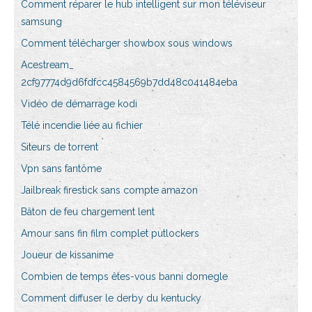
Comment réparer le hub intelligent sur mon téléviseur
samsung
Comment télécharger showbox sous windows
Acestream_
2cf97774d9d6fdfcc4584569b7dd48c041484eba
Vidéo de démarrage kodi
Télé incendie liée au fichier
Siteurs de torrent
Vpn sans fantôme
Jailbreak firestick sans compte amazon
Bâton de feu chargement lent
Amour sans fin film complet putlockers
Joueur de kissanime
Combien de temps êtes-vous banni domegle
Comment diffuser le derby du kentucky