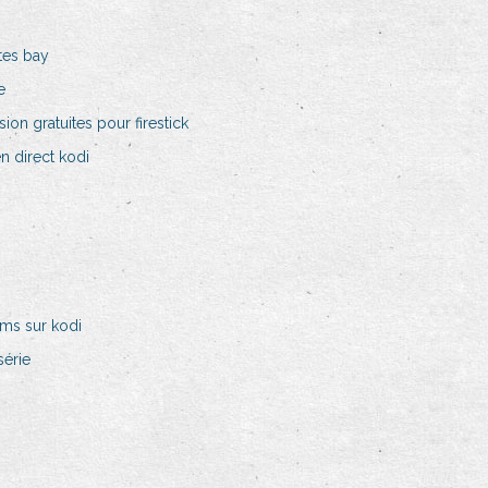
tes bay
e
sion gratuites pour firestick
n direct kodi
lms sur kodi
série