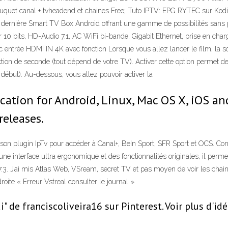
bouquet canal + tvheadend et chaines Free; Tuto IPTV: EPG RYTEC sur Ko
 dernière Smart TV Box Android offrant une gamme de possibilités sans pr
0 bits, HD-Audio 7.1, AC WiFi bi-bande, Gigabit Ethernet, prise en c
ntrée HDMI IN 4K avec fonction Lorsque vous allez lancer le film, la sor
tion de seconde (tout dépend de votre TV). Activer cette option permet de
u début). Au-dessous, vous allez pouvoir activer la
lication for Android, Linux, Mac OS X, iOS
releases.
 plugin IpTv pour accéder à Canal+, BeIn Sport, SFR Sport et OCS. Confi
une interface ultra ergonomique et des fonctionnalités originales, il perme
i 17.3. J’ai mis Atlas Web, VSream, secret TV et pas moyen de voir les ch
oite « Erreur Vstreal consulter le journal »
i" de franciscoliveira16 sur Pinterest. Voir plus d'id