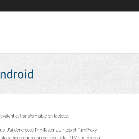
android
valent et transformable en tablette.
ssus. J'ai donc posé F4mTester-2.2.4.zip et F4mProxy-
uto rapide pour récupérer une liste IPTV sur enigma;