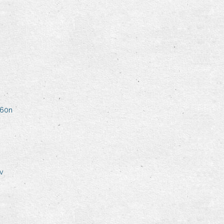
160n
v