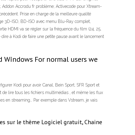
di; Addon Accrodu fr problème; Activecode pour Xtream-
écédent. Prise en charge de la meilleure qualité
harge 3D-ISO, BD-ISO avec menu Blu-Ray complet,
tie HDMI va se régler sur la fréquence du film (24, 25,
 dire à Kodi de faire une petite pause avant le lancement
 and Windows For normal users we
gurer Kodi pour avoir Canal, Bein Sport, SFR Sport et
t de lire tous les fichiers multimédias , et même les flux
aines en streaming… Par exemple dans Vstream, je vais
ées sur le thème Logiciel gratuit, Chaine