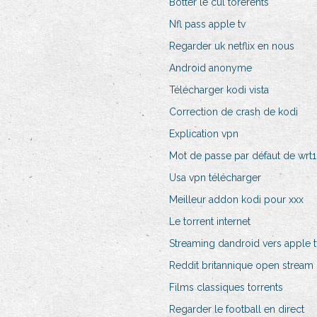
Botter le cul torerents
Nfl pass apple tv
Regarder uk netflix en nous
Android anonyme
Télécharger kodi vista
Correction de crash de kodi
Explication vpn
Mot de passe par défaut de wrt
Usa vpn télécharger
Meilleur addon kodi pour xxx
Le torrent internet
Streaming dandroid vers apple t
Reddit britannique open stream
Films classiques torrents
Regarder le football en direct