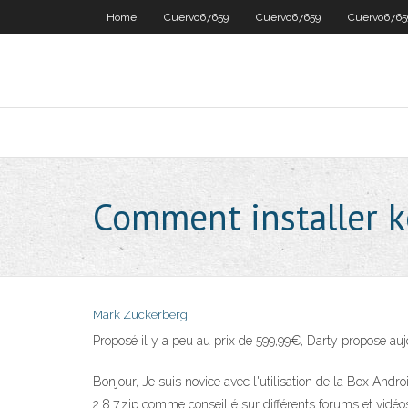
Home
Cuervo67659
Cuervo67659
Cuervo6765
Comment installer k
Mark Zuckerberg
Proposé il y a peu au prix de 599,99€, Darty propose au
Bonjour, Je suis novice avec l'utilisation de la Box Andr
2.8.7.zip comme conseillé sur différents forums et vid