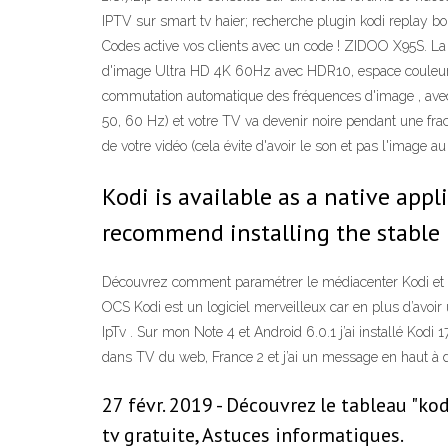
IPTV sur smart tv haier; recherche plugin kodi replay 
Codes active vos clients avec un code ! ZIDOO X95S. La
d'image Ultra HD 4K 60Hz avec HDR10, espace couleur 1
commutation automatique des fréquences d'image , avec e
50, 60 Hz) et votre TV va devenir noire pendant une frac
de votre vidéo (cela évite d'avoir le son et pas l'image a
Kodi is available as a native app
recommend installing the stable 
Découvrez comment paramétrer le médiacenter Kodi et son
OCS Kodi est un logiciel merveilleux car en plus d’avoir 
IpTv . Sur mon Note 4 et Android 6.0.1 j’ai installé Kod
dans TV du web, France 2 et j’ai un message en haut à dr
27 févr. 2019 - Découvrez le tableau "kod
tv gratuite, Astuces informatiques.