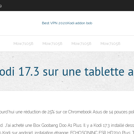
9
Best VPN 2020
Kodi addon bob
Mow71058
Mow71058
Mow71058
Mow71058
odi 17.3 sur une tablette 
jourd’hui une réduction de 25% sur ce Chromebook Asus de 14 pouces poly
oid. J'ai acheté une Box Goobang Doo A1 Plus. Il y a Kodi 17.3 installé de
éos Kodi sur android: instalation étrange; ECHOSONINC ESR HD700 Plus; T