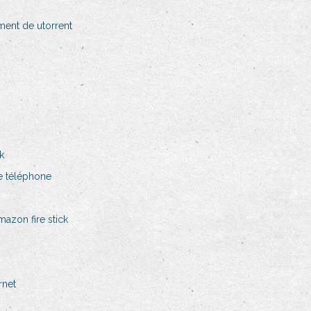
ent de utorrent
k
e téléphone
azon fire stick
rnet