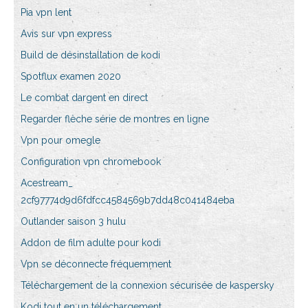
Pia vpn lent
Avis sur vpn express
Build de désinstallation de kodi
Spotflux examen 2020
Le combat dargent en direct
Regarder flèche série de montres en ligne
Vpn pour omegle
Configuration vpn chromebook
Acestream_
2cf97774d9d6fdfcc4584569b7dd48c041484eba
Outlander saison 3 hulu
Addon de film adulte pour kodi
Vpn se déconnecte fréquemment
Téléchargement de la connexion sécurisée de kaspersky
Kodi tout en un téléchargement