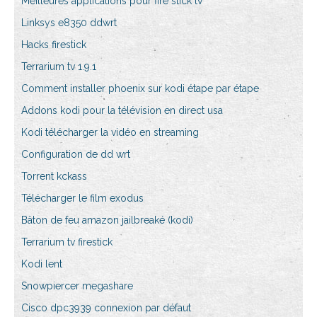
Meilleures applications pour fire stick tv
Linksys e8350 ddwrt
Hacks firestick
Terrarium tv 1.9.1
Comment installer phoenix sur kodi étape par étape
Addons kodi pour la télévision en direct usa
Kodi télécharger la vidéo en streaming
Configuration de dd wrt
Torrent kckass
Télécharger le film exodus
Bâton de feu amazon jailbreaké (kodi)
Terrarium tv firestick
Kodi lent
Snowpiercer megashare
Cisco dpc3939 connexion par défaut