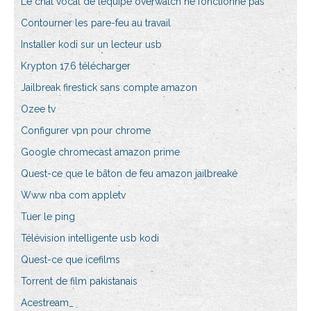
Le chat vocal de léquipe overwatch ne fonctionne pas
Contourner les pare-feu au travail
Installer kodi sur un lecteur usb
Krypton 17.6 télécharger
Jailbreak firestick sans compte amazon
Ozee tv
Configurer vpn pour chrome
Google chromecast amazon prime
Quest-ce que le bâton de feu amazon jailbreaké
Www nba com appletv
Tuer le ping
Télévision intelligente usb kodi
Quest-ce que icefilms
Torrent de film pakistanais
Acestream_