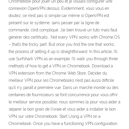
Chromebook pour jouer un peu et je voulais configurer une
connexion OpenVPN dessus. Évidemment, vous vous en
doutez, ce n’est pas si simple car même si OpenVPN est
présent sur le système, sans passer par la ligne de
commande, c’est compliqué. J’ai bien trouvé un tuto mais faut
générer des certificats… Not every VPN works with Chrome OS
– that’s the tricky part. But once you find the one that works,
the process of setting it up is straightforward. In this article, I’ll
use Surfshark VPN as an example. I’ll walk you through three
methods of how to get a VPN on Chromebook. Download a
VPN extension from the Chrome Web Store. Décider du
meilleur VPN pour les Chromebooks n’est pas aussi difficile
qu’il n’y paraît à première vue. Dans un marché inondé où des
centaines de fournisseurs se font concurrence pour vous offrir
le meilleur service possible, nous sommes là pour vous aider à
séparer le bon grain de l’ivraie et vous aider à installer le bon
VPN sur votre Chromebook. Start Using a VPN on a
Chromebook. Once you have a functioning VPN configuration,