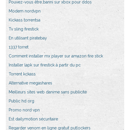
Pouvez-vous être banni sur xbox pour ddos
Modem nordvpn
Kickass torrentsa
Tv sling firestick
En utilisant piratebay
1337 torret
Comment installer mx player sur amazon fire stick
Installer lapk sur firestick à partir du pc
Torrent kckass
Alternative megashares
Meilleurs sites web danime sans publicité
Public hd org
Promo nord vpn
Est dailymotion sécuritaire
Regarder venom en ligne gratuit putlockers