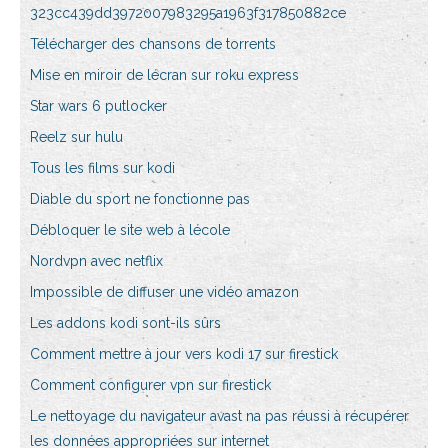
323cc439dd3972007983295a1963f317850882ce
Télécharger des chansons de torrents
Mise en miroir de lécran sur roku express
Star wars 6 putlocker
Reelz sur hulu
Tous les films sur kodi
Diable du sport ne fonctionne pas
Débloquer le site web à lécole
Nordvpn avec netflix
Impossible de diffuser une vidéo amazon
Les addons kodi sont-ils sûrs
Comment mettre à jour vers kodi 17 sur firestick
Comment configurer vpn sur firestick
Le nettoyage du navigateur avast na pas réussi à récupérer
les données appropriées sur internet