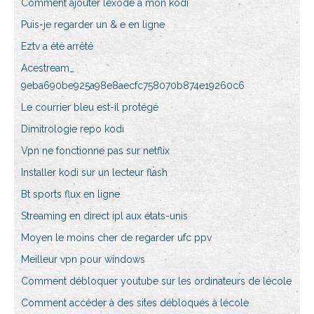
Comment ajouter lexode à mon kodi
Puis-je regarder un & e en ligne
Eztv a été arrêté
Acestream_
9eba690be925a98e8aecfc758070b874e19260c6
Le courrier bleu est-il protégé
Dimitrologie repo kodi
Vpn ne fonctionne pas sur netflix
Installer kodi sur un lecteur flash
Bt sports flux en ligne
Streaming en direct ipl aux états-unis
Moyen le moins cher de regarder ufc ppv
Meilleur vpn pour windows
Comment débloquer youtube sur les ordinateurs de lécole
Comment accéder à des sites débloqués à lécole