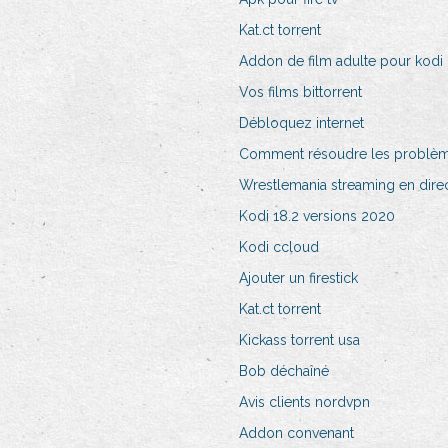
Kat.ct torrent
Addon de film adulte pour kodi
Vos films bittorrent
Débloquez internet
Comment résoudre les problèm
Wrestlemania streaming en direct
Kodi 18.2 versions 2020
Kodi ccloud
Ajouter un firestick
Kat.ct torrent
Kickass torrent usa
Bob déchaîné
Avis clients nordvpn
Addon convenant