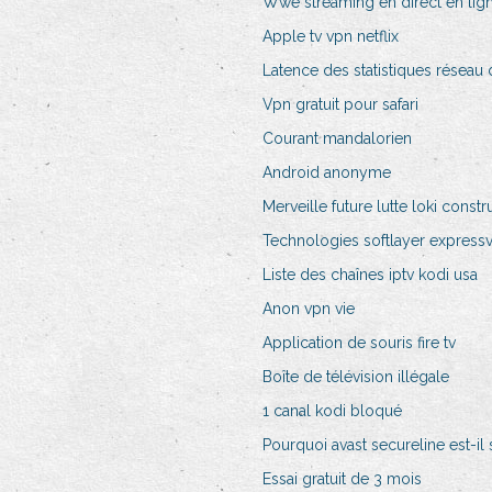
Wwe streaming en direct en lig
Apple tv vpn netflix
Latence des statistiques réseau 
Vpn gratuit pour safari
Courant mandalorien
Android anonyme
Merveille future lutte loki constr
Technologies softlayer express
Liste des chaînes iptv kodi usa
Anon vpn vie
Application de souris fire tv
Boîte de télévision illégale
1 canal kodi bloqué
Pourquoi avast secureline est-il
Essai gratuit de 3 mois