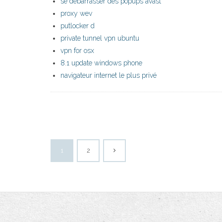
se débarrasser des popups avast
proxy wev
putlocker d
private tunnel vpn ubuntu
vpn for osx
8.1 update windows phone
navigateur internet le plus privé
1
2