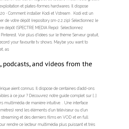
ploitation et plates-formes hardwares. Il dispose
20 · Comment installer Kodi et Vstream . Kodi est un
er de votre dépôt (repository.sm-2.2.zip) Sélectionnez le
 votre dépôt (SPECTRE MEDIA Repo). Sélectionnez
Pinterest. Voir plus d'idées sur le thème Serveur gratuit,
 record your favourite tv shows. Maybe you want to
et, as
, podcasts, and videos from the
érique aient connus. Il dispose de centaines d’add-ons
nibles à ce jour ? Découvrez notre guide complet sur […]
rs multimédia de manière intuitive. . Une interface
 3 mètres) rend les éléments d’un téléviseur ou d’un
 streaming et des derniers films en VOD et en full
our rendre ce lecteur multimédia plus puissant et très