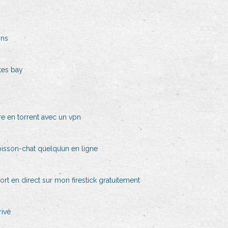
ons
tes bay
d
dre en torrent avec un vpn
oisson-chat quelquun en ligne
rt en direct sur mon firestick gratuitement
rivé