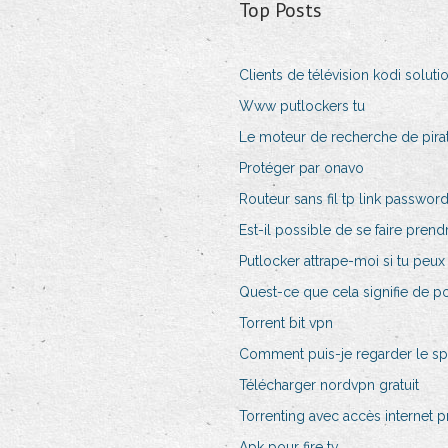
Top Posts
Clients de télévision kodi soluti
Www putlockers tu
Le moteur de recherche de pira
Protéger par onavo
Routeur sans fil tp link passwor
Est-il possible de se faire pren
Putlocker attrape-moi si tu peux
Quest-ce que cela signifie de p
Torrent bit vpn
Comment puis-je regarder le spo
Télécharger nordvpn gratuit
Torrenting avec accès internet p
Apk pour fire tv