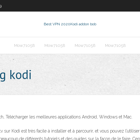
9
Best VPN 2020
Kodi addon bob
Mow71058
Mow71058
Mow71058
Mow71058
g kodi
Tech, Télécharger les meilleures applications Android, Windows et Mac.
sur Kodi est très facile à installer et à parcourir, et vous pouvez l’utilise
beaucoup de différents tutoriels et des guides sur la façon de le faire. Ce