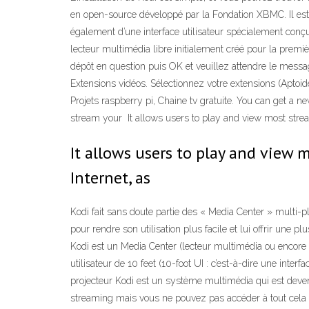
en open-source développé par la Fondation XBMC. Il est 
également d’une interface utilisateur spécialement conç
lecteur multimédia libre initialement créé pour la premiè
dépôt en question puis OK et veuillez attendre le messa
Extensions vidéos. Sélectionnez votre extensions (Aptoide 
Projets raspberry pi, Chaine tv gratuite. You can get a 
stream your It allows users to play and view most strea
It allows users to play and view 
Internet, as
Kodi fait sans doute partie des « Media Center » multi-p
pour rendre son utilisation plus facile et lui offrir une
Kodi est un Media Center (lecteur multimédia ou encore ge
utilisateur de 10 feet (10-foot UI : c’est-à-dire une inte
projecteur Kodi est un système multimédia qui est deven
streaming mais vous ne pouvez pas accéder à tout cela sa