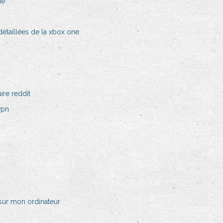
ne
détaillées de la xbox one
uire reddit
vpn
 sur mon ordinateur