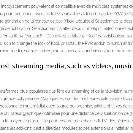
incroyablement polyvalent et compatible avec de multiples systèmes d’ex
ue pour fonctionner avec les téléviseurs et les télécommandes. 07/06/20
re génération de la console de jeux Xbox. L’équipe d Sélectionnez le dossi
ge de notification. Sélectionnez installer depuis un dépôt. Sélectionnez
for kodi). 14 févr. 2018 - Découvrez le tableau "Kodi" de jorisbouteau sur 
new skin to change the look of Kodi, or install the PVR addon to watch and
ming media, such as videos, music, podcasts, and videos from the Intern
most streaming media, such as videos, music
lateformes plus populaires que l’ère du streaming et de la télévision num
 plus grande polyvalence. Mais quelles sont les meilleures extensions dispo
stionnaire multimédia) open source qui organise, affiche et lit vos fichie
rface utilisateur graphique optimisée pour une distance de visualisation de
u le moyen le plus utilisé pour regarder des chaines IPTV, des séries en
ns les add-ons, c’est à dire des modules et des extensions à installer p