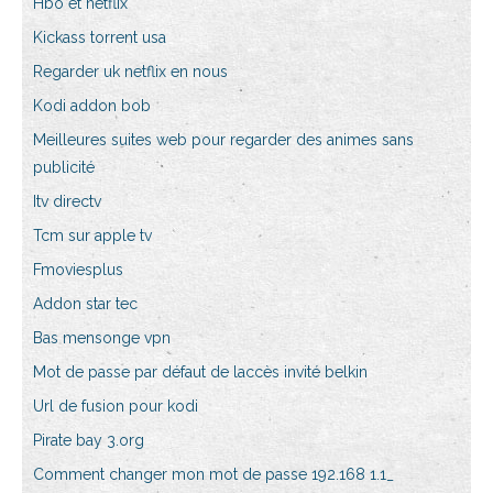
Hbo et netflix
Kickass torrent usa
Regarder uk netflix en nous
Kodi addon bob
Meilleures suites web pour regarder des animes sans
publicité
Itv directv
Tcm sur apple tv
Fmoviesplus
Addon star tec
Bas mensonge vpn
Mot de passe par défaut de laccès invité belkin
Url de fusion pour kodi
Pirate bay 3.org
Comment changer mon mot de passe 192.168 1.1_