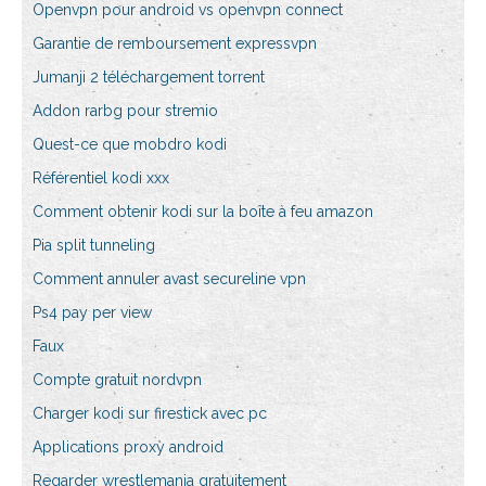
Openvpn pour android vs openvpn connect
Garantie de remboursement expressvpn
Jumanji 2 téléchargement torrent
Addon rarbg pour stremio
Quest-ce que mobdro kodi
Référentiel kodi xxx
Comment obtenir kodi sur la boîte à feu amazon
Pia split tunneling
Comment annuler avast secureline vpn
Ps4 pay per view
Faux
Compte gratuit nordvpn
Charger kodi sur firestick avec pc
Applications proxy android
Regarder wrestlemania gratuitement