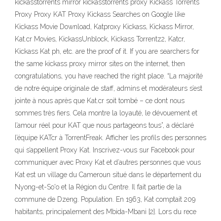
kickasstorrents mirror kickasstorrents proxy Kickass Torrents
Proxy Proxy KAT Proxy Kickass Searches on Google like
Kickass Movie Download, Katproxy Kickass, Kickass Mirror,
Kat.cr Movies, KickassUnblock, Kickass Torrentz2, Katcr,
Kickass Kat ph, etc. are the proof of it. If you are searchers for
the same kickass proxy mirror sites on the internet, then
congratulations, you have reached the right place. “La majorité
de notre équipe originale de staff, admins et modérateurs s’est
jointe à nous après que Kat.cr soit tombé – ce dont nous
sommes très fiers. Cela montre la loyauté, le dévouement et
l’amour réel pour KAT que nous partageons tous”, a déclaré
l’équipe KATcr à TorrentFreak. Afficher les profils des personnes
qui s’appellent Proxy Kat. Inscrivez-vous sur Facebook pour
communiquer avec Proxy Kat et d’autres personnes que vous
Kat est un village du Cameroun situé dans le département du
Nyong-et-So'o et la Région du Centre. Il fait partie de la
commune de Dzeng. Population. En 1963, Kat comptait 209
habitants, principalement des Mbida-Mbani [2]. Lors du rece