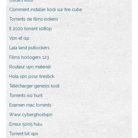
Oscars kodi
Comment installer kodi sur fire cube
Torrents de films indiens
Il 2020 torrent 1080p
Vpn et isp
Lala land putlockers
Films horlogers 123
Routeur vpn matériel
Hola vpn pour firestick
Télécharger genesis kodi
Torrents iso hunt
Examen mac torrents
Www cyberghostvpn
Erreur 5005 hulu
Torrent bit vpn