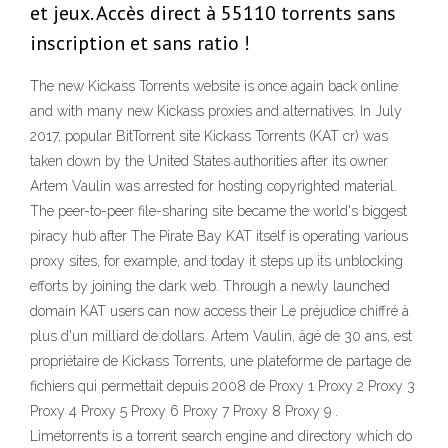
et jeux. Accès direct à 55110 torrents sans
inscription et sans ratio !
The new Kickass Torrents website is once again back online
and with many new Kickass proxies and alternatives. In July
2017, popular BitTorrent site Kickass Torrents (KAT cr) was
taken down by the United States authorities after its owner
Artem Vaulin was arrested for hosting copyrighted material.
The peer-to-peer file-sharing site became the world's biggest
piracy hub after The Pirate Bay KAT itself is operating various
proxy sites, for example, and today it steps up its unblocking
efforts by joining the dark web. Through a newly launched
domain KAT users can now access their Le préjudice chiffré à
plus d'un milliard de dollars. Artem Vaulin, âgé de 30 ans, est
propriétaire de Kickass Torrents, une plateforme de partage de
fichiers qui permettait depuis 2008 de Proxy 1 Proxy 2 Proxy 3
Proxy 4 Proxy 5 Proxy 6 Proxy 7 Proxy 8 Proxy 9 .
Limetorrents is a torrent search engine and directory which do