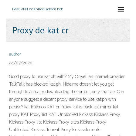
Best VPN 2020
Kodi addon bob
Proxy de kat cr
author
24/07/2020
Good proxy to use kat.ph with? My Orwellian internet provider
TalkTalk has blocked kat.ph. Hide.me doesn't let you get
through to actually downloading the torrent, only the site. Can
anyone suggest a decent proxy service to use kat.ph with
please? kat Katcr.co KAT cr Proxy kat is back kat mirror kat
proxy KAT Proxy list KAT Unblocked kickass Kickass Proxy
Kickass Proxy list Kickass Proxy sites Kickass Proxy
Unblocked Kickass Torrent Proxy kickasstorrents