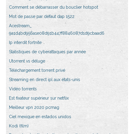
Comment se débarrasser du bouclier hotspot
Mot de passe par défaut dap 1522
Acestream_
9a1d4bd956a1e08d91b447f8846087d1d9cbaad6
Ip interdit fortnite
Statistiques de cyberattaques par année
Utorrent vs déluge
Téléchargement torrent privé
Streaming en direct ipl aux états-unis
Vidéo torrents
Est fixateur supérieur sur netflix
Meilleur vpn 2020 pcmag
Ciel mexique en estados unidos
Kodi (film)