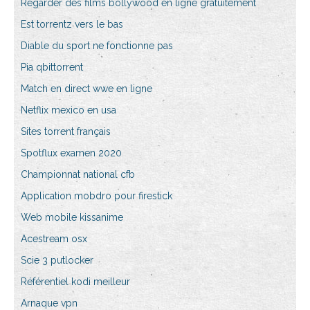
Regarder des films bollywood en ligne gratuitement
Est torrentz vers le bas
Diable du sport ne fonctionne pas
Pia qbittorrent
Match en direct wwe en ligne
Netflix mexico en usa
Sites torrent français
Spotflux examen 2020
Championnat national cfb
Application mobdro pour firestick
Web mobile kissanime
Acestream osx
Scie 3 putlocker
Référentiel kodi meilleur
Arnaque vpn