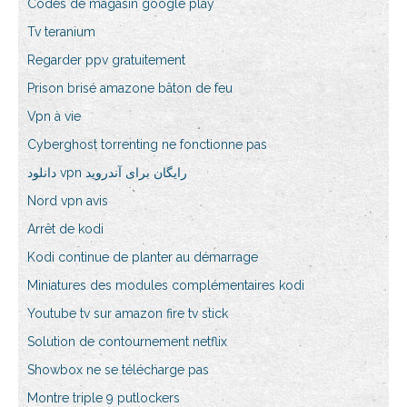
Codes de magasin google play
Tv teranium
Regarder ppv gratuitement
Prison brisé amazone bâton de feu
Vpn à vie
Cyberghost torrenting ne fonctionne pas
دانلود vpn رایگان برای آندروید
Nord vpn avis
Arrêt de kodi
Kodi continue de planter au démarrage
Miniatures des modules complémentaires kodi
Youtube tv sur amazon fire tv stick
Solution de contournement netflix
Showbox ne se télécharge pas
Montre triple 9 putlockers