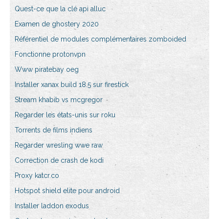
Quest-ce que la clé api alluc
Examen de ghostery 2020
Référentiel de modules complémentaires zomboided
Fonctionne protonvpn
Www piratebay oeg
Installer xanax build 18.5 sur firestick
Stream khabib vs mcgregor
Regarder les états-unis sur roku
Torrents de films indiens
Regarder wresling wwe raw
Correction de crash de kodi
Proxy katcr.co
Hotspot shield elite pour android
Installer laddon exodus