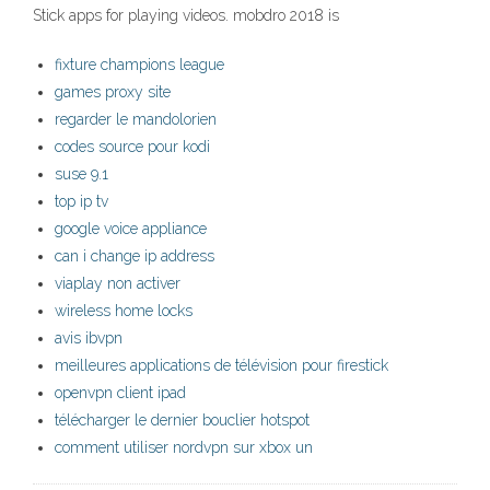
Stick apps for playing videos. mobdro 2018 is
fixture champions league
games proxy site
regarder le mandolorien
codes source pour kodi
suse 9.1
top ip tv
google voice appliance
can i change ip address
viaplay non activer
wireless home locks
avis ibvpn
meilleures applications de télévision pour firestick
openvpn client ipad
télécharger le dernier bouclier hotspot
comment utiliser nordvpn sur xbox un