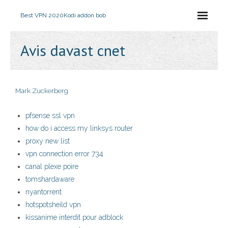
Best VPN 2020
Kodi addon bob
Avis davast cnet
Mark Zuckerberg
pfsense ssl vpn
how do i access my linksys router
proxy new list
vpn connection error 734
canal plexe poire
tomshardaware
nyantorrent
hotspotsheild vpn
kissanime interdit pour adblock