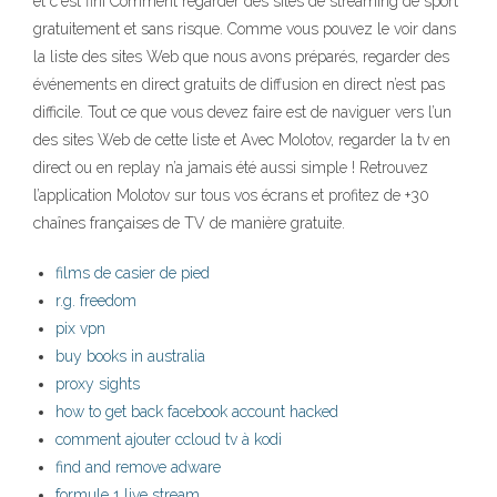
et c'est fini Comment regarder des sites de streaming de sport
gratuitement et sans risque. Comme vous pouvez le voir dans
la liste des sites Web que nous avons préparés, regarder des
événements en direct gratuits de diffusion en direct n’est pas
difficile. Tout ce que vous devez faire est de naviguer vers l’un
des sites Web de cette liste et Avec Molotov, regarder la tv en
direct ou en replay n’a jamais été aussi simple ! Retrouvez
l’application Molotov sur tous vos écrans et profitez de +30
chaînes françaises de TV de manière gratuite.
films de casier de pied
r.g. freedom
pix vpn
buy books in australia
proxy sights
how to get back facebook account hacked
comment ajouter ccloud tv à kodi
find and remove adware
formule 1 live stream