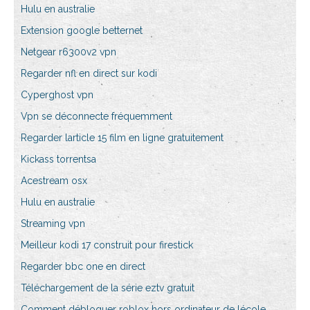
Hulu en australie
Extension google betternet
Netgear r6300v2 vpn
Regarder nfl en direct sur kodi
Cyperghost vpn
Vpn se déconnecte fréquemment
Regarder larticle 15 film en ligne gratuitement
Kickass torrentsa
Acestream osx
Hulu en australie
Streaming vpn
Meilleur kodi 17 construit pour firestick
Regarder bbc one en direct
Téléchargement de la série eztv gratuit
Comment débloquer roblox hors ordinateur de lécole