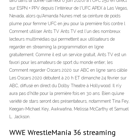
tard dans la soirée (samedi 6 juin 2020) à l'UFC 250 en direct
sur ESPN + PPV depuis l'intérieur de l'UFC APEX à Las Vegas,
Nevada, alors qu'Amanda Nunes met sa ceinture de poids
plume pour femme UFC en jeu pour la première fois contre l
Comment utiliser Ants TV Ants TV est l'un des nombreux
lecteurs multimédias qui permettent aux utilisateurs de
regarder en streaming la programmation en ligne
gratuitement. Comme il est un service gratuit, Ants TV est un
favori pour les amateurs de sport du monde entier; les
Comment regarder Oscars 2020 sur ABC en ligne sans câble
Les Oscars 2020 débutent à 20 h ET dimanche 24 février sur
ABC, diffusé en direct du Dolby Theatre à Hollywood. Il n’y
aura pas d’hôte pour la première fois en 30 ans. Bien qu’une
variété de stars seront des présentateurs, notamment Tina Fey,
Keegan-Michael Key, Awkwafina, Melissa McCarthy et Samuel
L. Jackson.
WWE WrestleMania 36 streaming