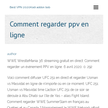
Best VPN 2020
Kodi addon bob
Comment regarder ppv en
ligne
author
WWE WrestleMania 36 streaming gratuit en direct: Comment
regarder un événement PPV en ligne. 6 avril 2020. 0. 292
Voici comment diffuser UFC 251 en direct et regarder Usman
vs Masvidal en ligne de n’importe où en ce moment. UFC 251:
Usman vs Masvidal time L’action UFC 251 de ce soir se
déroule à Abu Dhabi sur l’île de Yas – alias Fight Island.
Comment regarder WWE SummerSlam en français au
Québec et au Canada ? Normalement le WWE Network offrait