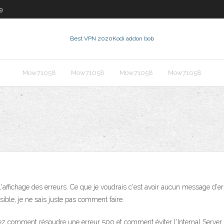
9
Best VPN 2020
Kodi addon bob
Mow71058
Mow71058
Mow71058
Mow71058
'ai l'affichage des erreurs. Ce que je voudrais c'est avoir aucun message d'
ible, je ne sais juste pas comment faire.
ez comment résoudre une erreur 500 et comment éviter l'Internal Server 