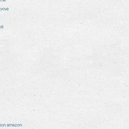
ime
privé
di
ation amazon