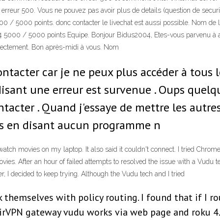
rreur 500. Vous ne pouvez pas avoir plus de details (question de securit
5000 / 5000 points. donc contacter le livechat est aussi possible. Nom de 
000 / 5000 points Equipe. Bonjour Bidus2004, Etes-vous parvenu à ap
directement. Bon après-midi à vous. Nom
ntacter car je ne peux plus accéder à tous
disant une erreur est survenue . Oups quelqu
ontacter . Quand j'essaye de mettre les aut
is en disant aucun programme n
tch movies on my laptop. It also said it couldn't connect. I tried Chrome,
ies. After an hour of failed attempts to resolved the issue with a Vudu tec
 I decided to keep trying. Although the Vudu tech and I tried
ck themselves with policy routing. I found that if I 
irVPN gateway vudu works via web page and roku 4