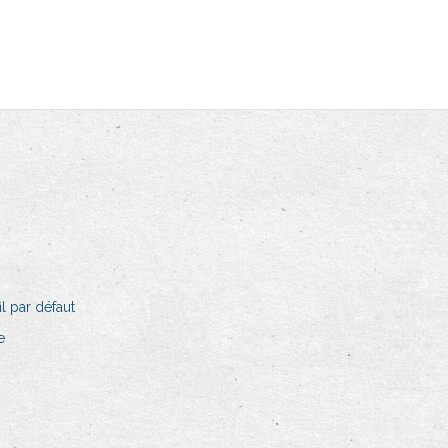
l par défaut
e