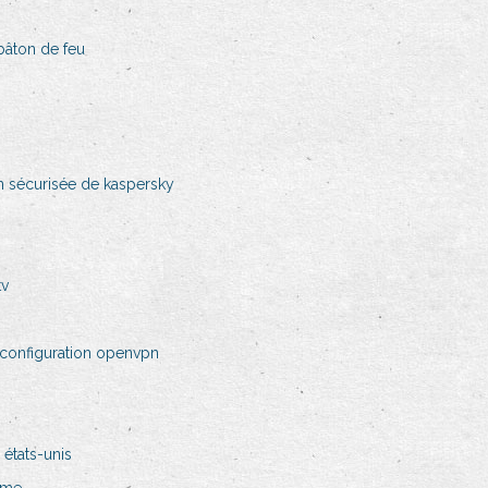
âton de feu
 sécurisée de kaspersky
tv
 configuration openvpn
états-unis