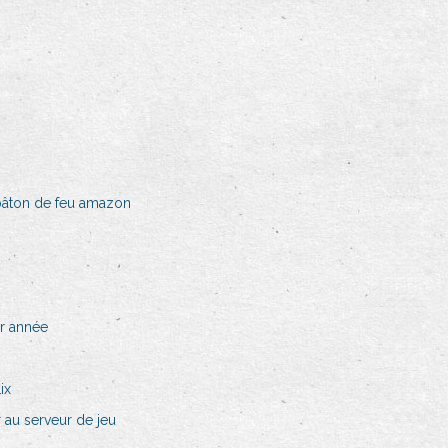
u bâton de feu amazon
ar année
ix
 au serveur de jeu