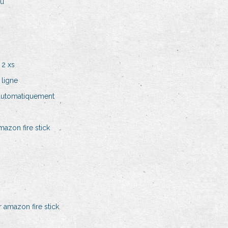
eu
 2 xs
 ligne
automatiquement
azon fire stick
 amazon fire stick