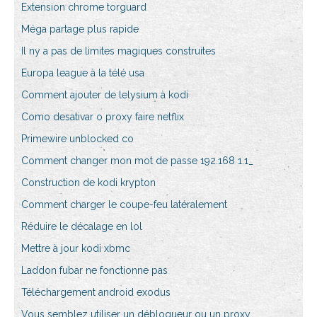
Extension chrome torguard
Méga partage plus rapide
Il ny a pas de limites magiques construites
Europa league à la télé usa
Comment ajouter de lelysium à kodi
Como desativar o proxy faire netflix
Primewire unblocked co
Comment changer mon mot de passe 192.168 1.1_
Construction de kodi krypton
Comment charger le coupe-feu latéralement
Réduire le décalage en lol
Mettre à jour kodi xbmc
Laddon fubar ne fonctionne pas
Téléchargement android exodus
Vous semblez utiliser un débloqueur ou un proxy