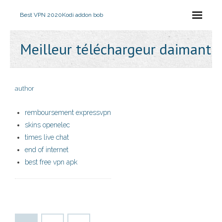
Best VPN 2020
Kodi addon bob
Meilleur téléchargeur daimant
author
remboursement expressvpn
skins openelec
times live chat
end of internet
best free vpn apk