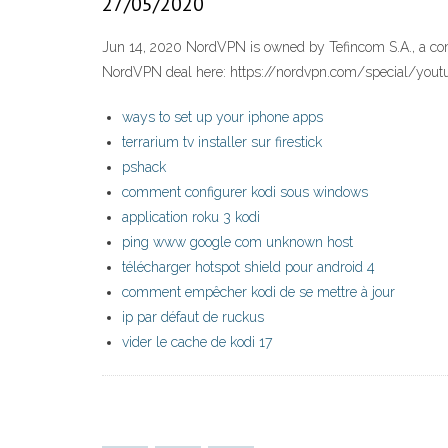
27/05/2020
Jun 14, 2020 NordVPN is owned by Tefincom S.A., a comp
NordVPN deal here: https://nordvpn.com/special/youtube
ways to set up your iphone apps
terrarium tv installer sur firestick
pshack
comment configurer kodi sous windows
application roku 3 kodi
ping www google com unknown host
télécharger hotspot shield pour android 4
comment empêcher kodi de se mettre à jour
ip par défaut de ruckus
vider le cache de kodi 17