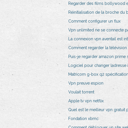
Regarder des films bollywood e
Réinitialisation de la broche d
Comment configurer un flux
Vpn unlimited ne se connecte p
La connexion vpn aventail est in
Comment regarder la télévision 
Puis-je regarder amazon prime
Logiciel pour changer ladresse 
Matricom g-box q2 spécificatio
Vpn preuve espion
Voulait torrent
Apple tv vpn netflix
Quel est le meilleur vpn gratui
Fondation xbmc
Comment débloquer un site we