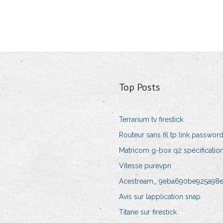
Top Posts
Terrarium tv firestick
Routeur sans fil tp link passwor
Matricom g-box q2 spécificatio
Vitesse purevpn
Acestream_ 9eba690be925a98
Avis sur lapplication snap
Titane sur firestick