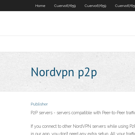
Home
Cuervo67659
Cuervo67659
Cuervo6765
Nordvpn p2p
Publisher
P2P servers - servers compatible with Peer-to-Peer traf
If you connect to other NordVPN servers while using P2P 
in our app, you don’t need any extra setup. All your traf