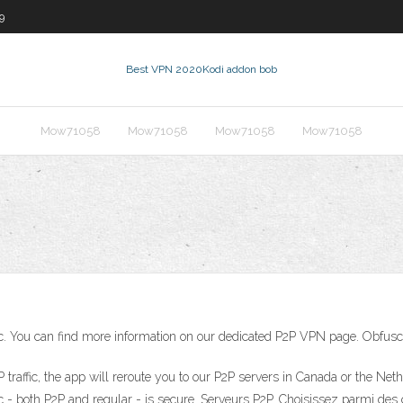
9
Best VPN 2020
Kodi addon bob
Mow71058
Mow71058
Mow71058
Mow71058
fic. You can find more information on our dedicated P2P VPN page. Obfusc
traffic, the app will reroute you to our P2P servers in Canada or the Neth
fic - both P2P and regular - is secure. Serveurs P2P. Choisissez parmi des