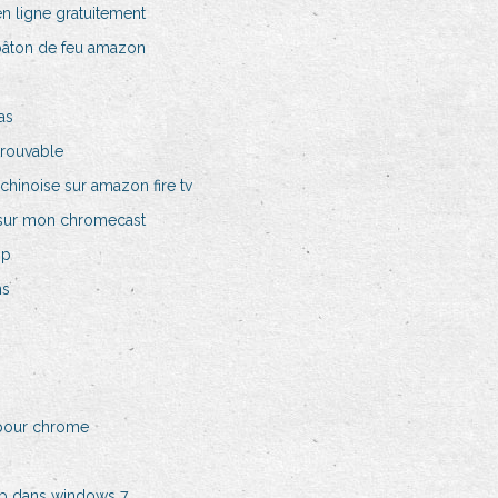
n ligne gratuitement
u bâton de feu amazon
as
trouvable
chinoise sur amazon fire tv
 sur mon chromecast
ip
ns
t pour chrome
b dans windows 7