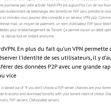
journalise pas votre activité. NordVPN est aujourd'hui l'un de nos four
rmet bien évidemment de télécharger des torrents en P2P sans prendre l
s de 10 minutes vous pourrez être connecté à un serveur VPN p2p. Comment
 adresse mail, un moyen de paiement, un nom d’utilisateur P2P (pour téléc
 dédiés pour le téléchargement de Torrent. Ça permet d’avoir un débit opti
la vitesse tout en restant anonyme.
rdVPN. En plus du fait qu’un VPN permette d
éserver l’identité de ses utilisateurs, il y d
ansférer des données P2P avec une grande rapi
ou vice
ased out of *If you don't choose a P2P server, chances are your torrents
ble to access and download torrents with your torrent client of choice.
rvers; P2P servers; Obfuscated servers.