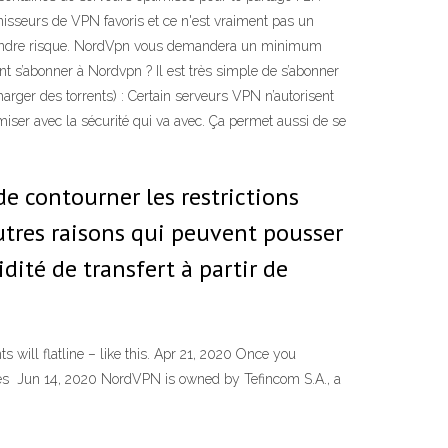
nisseurs de VPN favoris et ce n'est vraiment pas un
e moindre risque. NordVpn vous demandera un minimum
 s’abonner à Nordvpn ? Il est très simple de s’abonner
harger des torrents) : Certain serveurs VPN n’autorisent
miser avec la sécurité qui va avec. Ça permet aussi de se
e contourner les restrictions
’autres raisons qui peuvent pousser
dité de transfert à partir de
 will flatline – like this. Apr 21, 2020 Once you
 Does Jun 14, 2020 NordVPN is owned by Tefincom S.A., a