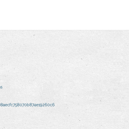
d
ns
e8aecfc758070b874e19260c6