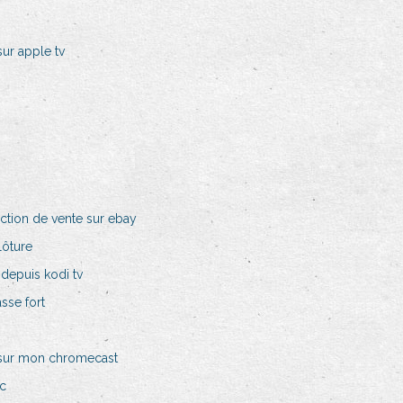
ur apple tv
iction de vente sur ebay
lôture
depuis kodi tv
se fort
 sur mon chromecast
pc