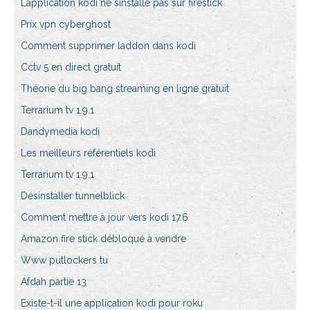
Lapplication kodi ne sinstalle pas sur firestick
Prix vpn cyberghost
Comment supprimer laddon dans kodi
Cctv 5 en direct gratuit
Théorie du big bang streaming en ligne gratuit
Terrarium tv 1.9.1
Dandymedia kodi
Les meilleurs référentiels kodi
Terrarium tv 1.9.1
Désinstaller tunnelblick
Comment mettre à jour vers kodi 17.6
Amazon fire stick débloqué à vendre
Www putlockers tu
Afdah partie 13
Existe-t-il une application kodi pour roku