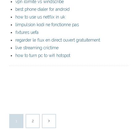
vpn illimité vs windscribe
best phone dialer for android
how to use us netflix in uk
limpulsion kodi ne fonctionne pas
fixtures uefa
regarder le flux en direct ouvert gratuitement
live streaming crictime
how to turn pc to wifi hotspot
1
2