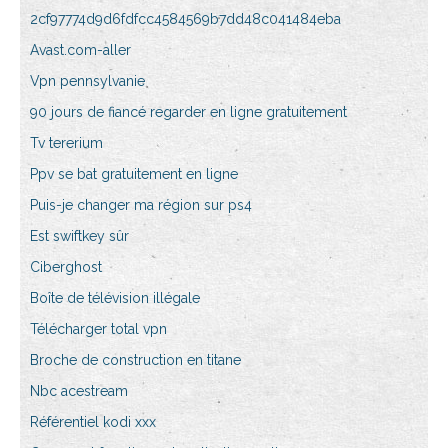
2cf97774d9d6fdfcc4584569b7dd48c041484eba
Avast.com-aller
Vpn pennsylvanie
90 jours de fiancé regarder en ligne gratuitement
Tv tererium
Ppv se bat gratuitement en ligne
Puis-je changer ma région sur ps4
Est swiftkey sûr
Ciberghost
Boîte de télévision illégale
Télécharger total vpn
Broche de construction en titane
Nbc acestream
Référentiel kodi xxx