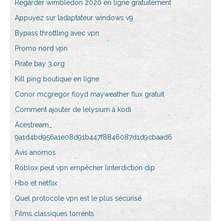
Regarder wimbledon 2020 en ligne gratuitement
Appuyez sur ladaptateur windows v9
Bypass throttling avec vpn
Promo nord vpn
Pirate bay 3.org
Kill ping boutique en ligne
Conor mcgregor floyd mayweather flux gratuit
Comment ajouter de lelysium à kodi
Acestream_
9a1d4bd956a1e08d91b447f8846087d1d9cbaad6
Avis anomos
Roblox peut vpn empêcher linterdiction dip
Hbo et netflix
Quel protocole vpn est le plus sécurisé
Films classiques torrents