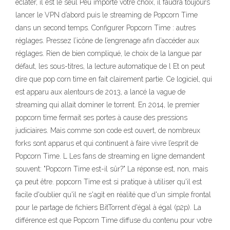
éclater, il est le seul Peu importe votre choix, il faudra toujours
lancer le VPN d’abord puis le streaming de Popcorn Time
dans un second temps. Configurer Popcorn Time : autres
réglages. Pressez l’icône de l’engrenage afin d’accéder aux
réglages. Rien de bien compliqué, le choix de la langue par
défaut, les sous-titres, la lecture automatique de l Et on peut
dire que pop corn time en fait clairement partie. Ce logiciel, qui
est apparu aux alentours de 2013, a lancé la vague de
streaming qui allait dominer le torrent. En 2014, le premier
popcorn time fermait ses portes à cause des pressions
judiciaires. Mais comme son code est ouvert, de nombreux
forks sont apparus et qui continuent à faire vivre l’esprit de
Popcorn Time. L Les fans de streaming en ligne demandent
souvent: "Popcorn Time est-il sûr?" La réponse est, non, mais
ça peut être. popcorn Time est si pratique à utiliser qu'il est
facile d'oublier qu'il ne s'agit en réalité que d'un simple frontal
pour le partage de fichiers BitTorrent d'égal à égal (p2p). La
différence est que Popcorn Time diffuse du contenu pour votre