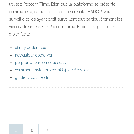
utilisez Popcorn Time. Bien que la plateforme se présente
comme telle, ce n’est pas le cas en réalité. HADOPI vous
surveille et les ayant droit surveillent tout particulièrement les
vidéos streamées sur Popcorn Time. Et oui, il s’agit là d’un
gibier facile
xfinity addon kodi
navigateur opéra vpn
pptp private internet access
comment installer kodi 18.4 sur firestick
guide tv pour kodi
1
2