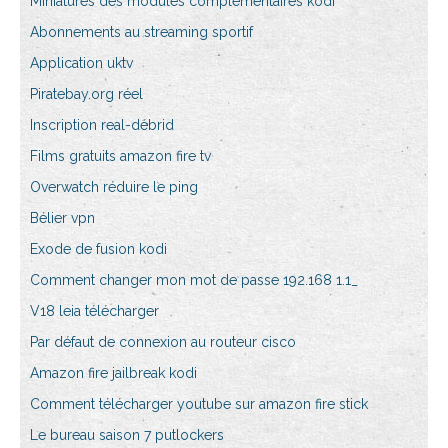
Miniatures des modules complémentaires kodi
Abonnements au streaming sportif
Application uktv
Piratebay.org réel
Inscription real-débrid
Films gratuits amazon fire tv
Overwatch réduire le ping
Bélier vpn
Exode de fusion kodi
Comment changer mon mot de passe 192.168 1.1_
V18 leia télécharger
Par défaut de connexion au routeur cisco
Amazon fire jailbreak kodi
Comment télécharger youtube sur amazon fire stick
Le bureau saison 7 putlockers