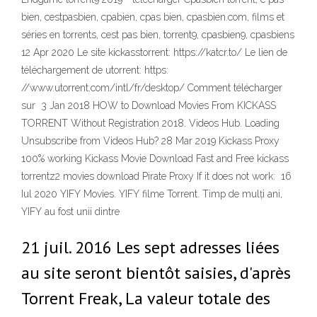
bien, cestpasbien, cpabien, cpas bien, cpasbien.com, films et
séries en torrents, cest pas bien, torrent9, cpasbien9, cpasbiens
12 Apr 2020 Le site kickasstorrent: https://katcr.to/ Le lien de
téléchargement de utorrent: https:
//www.utorrent.com/intl/fr/desktop/ Comment télécharger
sur 3 Jan 2018 HOW to Download Movies From KICKASS
TORRENT Without Registration 2018. Videos Hub. Loading
Unsubscribe from Videos Hub? 28 Mar 2019 Kickass Proxy
100% working Kickass Movie Download Fast and Free kickass
torrentz2 movies download Pirate Proxy If it does not work: 16
Iul 2020 YIFY Movies. YIFY filme Torrent. Timp de mulți ani,
YIFY au fost unii dintre
21 juil. 2016 Les sept adresses liées
au site seront bientôt saisies, d'après
Torrent Freak, La valeur totale des