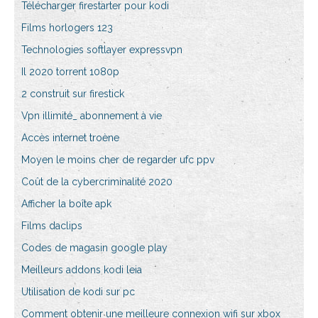
Télécharger firestarter pour kodi
Films horlogers 123
Technologies softlayer expressvpn
Il 2020 torrent 1080p
2 construit sur firestick
Vpn illimité_ abonnement à vie
Accès internet troène
Moyen le moins cher de regarder ufc ppv
Coût de la cybercriminalité 2020
Afficher la boîte apk
Films daclips
Codes de magasin google play
Meilleurs addons kodi leia
Utilisation de kodi sur pc
Comment obtenir une meilleure connexion wifi sur xbox