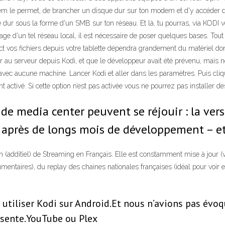
dem le permet, de brancher un disque dur sur ton modem et d'y accéder d
dur sous la forme d'un SMB sur ton réseau. Et là, tu pourras, via KODI v
e d'un tel réseau local, il est nécessaire de poser quelques bases. Tout d
ect vos fichiers depuis votre tablette dépendra grandement du matériel don
ter au serveur depuis Kodi, et que le développeur avait été prévenu, mais
i, avec aucune machine. Lancer Kodi et aller dans les paramètres. Puis c
ctivé. Si cette option n’est pas activée vous ne pourrez pas installer des
 media center peuvent se réjouir : la versi
, après de longs mois de développement – e
additiel) de Streaming en Français. Elle est constamment mise à jour (ver
entaires), du replay des chaines nationales françaises (idéal pour voir et 
 utiliser Kodi sur Android.Et nous n’avions pas évo
bsente.YouTube ou Plex