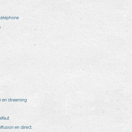
 téléphone
s
0 en streaming
éfaut
ffusion en direct