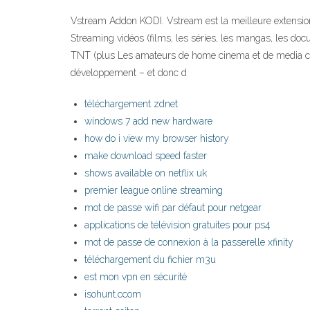
Vstream Addon KODI. Vstream est la meilleure extension (
Streaming vidéos (films, les séries, les mangas, les docum
TNT (plus Les amateurs de home cinema et de media cente
développement – et donc d
téléchargement zdnet
windows 7 add new hardware
how do i view my browser history
make download speed faster
shows available on netflix uk
premier league online streaming
mot de passe wifi par défaut pour netgear
applications de télévision gratuites pour ps4
mot de passe de connexion à la passerelle xfinity
téléchargement du fichier m3u
est mon vpn en sécurité
isohunt.ccom