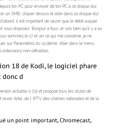
epuis ton PC pour envoyer de ton PC à ce disque dur,
oir un SMB, cliquer dessus et aller dans ce disque dur.
'abord, il est important de savoir que le débit auquel
t vous disposez. Bonjour à tous Je vois bien qu'il y a eu
 nous sommes le 17 et, en ce qui me concerne, je ne
liquer sur Paramètres du système. Aller dans le menu
 extensions non-officielles.
on 18 de Kodi, le logiciel phare
t donc d
sion actuelle 0.7.5) et propose tous les styles de
revoir Arte), de l’ IPTV des chaînes nationales et de la
qué un point important, Chromecast,