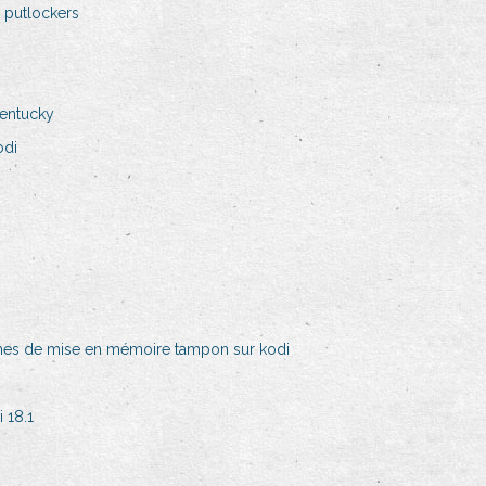
 putlockers
kentucky
odi
es de mise en mémoire tampon sur kodi
 18.1