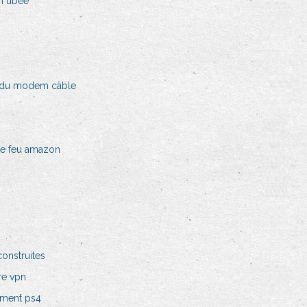
em ubee
 du modem câble
e feu amazon
construites
re vpn
ement ps4