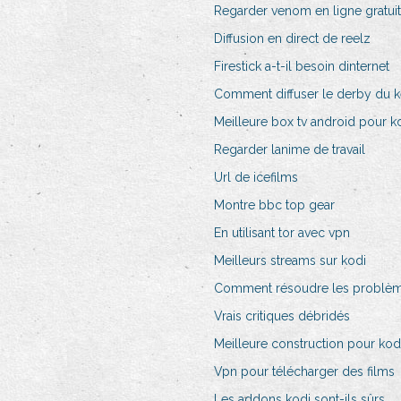
Regarder venom en ligne gratuit
Diffusion en direct de reelz
Firestick a-t-il besoin dinternet
Comment diffuser le derby du 
Meilleure box tv android pour k
Regarder lanime de travail
Url de icefilms
Montre bbc top gear
En utilisant tor avec vpn
Meilleurs streams sur kodi
Comment résoudre les problèm
Vrais critiques débridés
Meilleure construction pour kodi
Vpn pour télécharger des films
Les addons kodi sont-ils sûrs