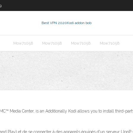
9
Best VPN 2020
Kodi addon bob
Mow71058
Mow71058
Mow71058
Mow71058
 Media Center, is an Additionally Kodi allows you to install third-part
d Play) et de se connecter à des appareils équipés d'un serveur UpnP sur