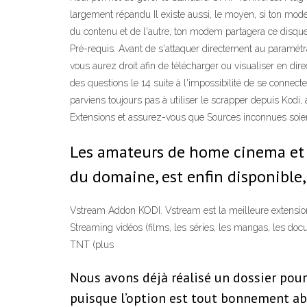
largement répandu Il existe aussi, le moyen, si ton mo
du contenu et de l'autre, ton modem partagera ce disque 
Pré-requis. Avant de s'attaquer directement au paramétrag
vous aurez droit afin de télécharger ou visualiser en dir
des questions le 14 suite à l'impossibilité de se connec
parviens toujours pas à utiliser le scrapper depuis Kod
Extensions et assurez-vous que Sources inconnues soient a
Les amateurs de home cinema et de
du domaine, est enfin disponible
Vstream Addon KODI. Vstream est la meilleure extension (
Streaming vidéos (films, les séries, les mangas, les docum
TNT (plus
Nous avons déjà réalisé un dossier pour
puisque l’option est tout bonnement a