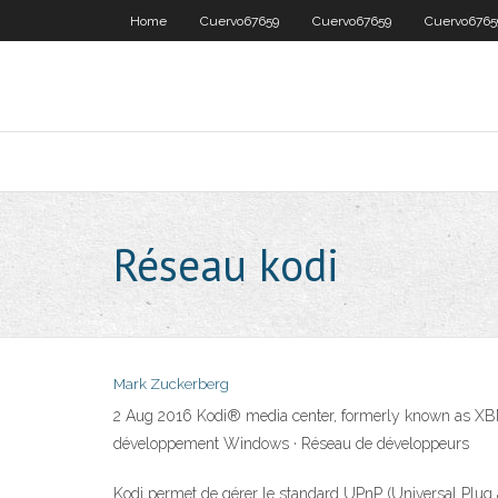
Home
Cuervo67659
Cuervo67659
Cuervo6765
Réseau kodi
Mark Zuckerberg
2 Aug 2016 Kodi® media center, formerly known as XBMC™
développement Windows · Réseau de développeurs
Kodi permet de gérer le standard UPnP (Universal Plug an